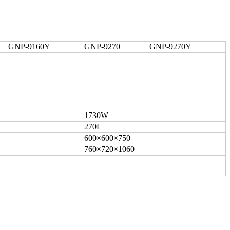
GNP-9160Y
GNP-9270
GNP-9270Y
1730W
270L
600×600×750
760×720×1060