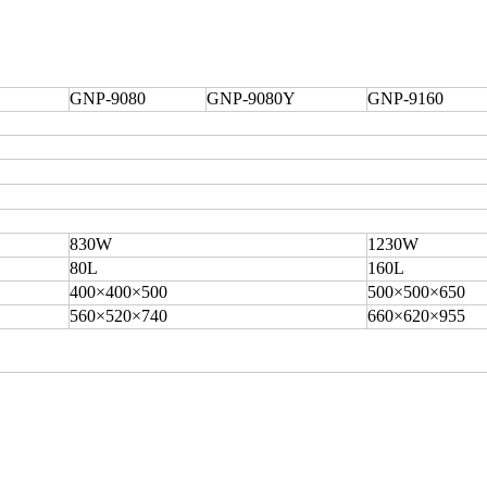
GNP-9080
GNP-9080Y
GNP-9160
830W
1230W
80L
160L
400×400×500
500×500×650
560×520×740
660×620×955