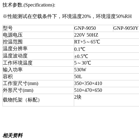
技术参数.(Specifications):
※性能测试在空载条件下，环境温度20%，环境湿度50%RH
型号
GNP-9050
GNP-9050Y
电源电压
220V 50HZ
控温范围
RT+5～65℃
温度分辨率
0.1℃
温度波动度
±0.5℃
工作环境温度
5～30℃
输入功率
530W
容积
50L
工作室尺寸(mm)
350×350×410
外形尺寸(mm)
510×470×650
2块
载物托架（标配）
相关资料