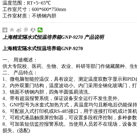
温度范围：RT+5~65℃
工作室尺寸：600*600*750mm
工作室材质：不锈钢内胆
上海精宏隔水式恒温培养箱GNP-9270 产品说明
上海精宏隔水式恒温培养箱GNP-9270
一、 用途概述：
供大专院校、医药、生物、农业、科研等部门作储藏菌种、生
二、 产品特点：
1、微电脑智能控温仪，具有设定、测定温度双数字显示和PID
2、内外双重门结构，温度波动小。内门采用全钢化玻璃门，
3、镜面不锈钢内胆，四角半圆弧易清洗。
4、带有超温报警系统，保证设备安全运行不发生意外。
5、GNP型号为水套式加热方式，具温度均匀且断电后仍能保
6、可配嵌入式打印机或RS-485接口，用于连接打印机或计算
7、可程式液晶触摸屏控制器，可设置多段程序控制，多种参数
8、可加装短信监控报警系统。当使用人员若不在现场，设备
损失。(选配)