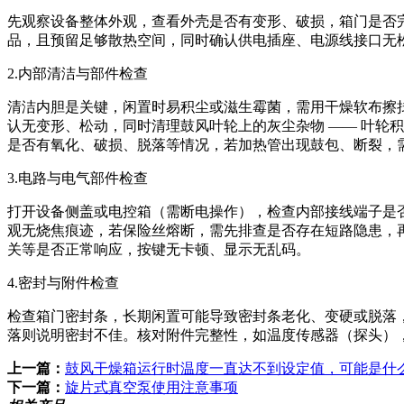
先观察设备整体外观，查看外壳是否有变形、破损，箱门是否
品，且预留足够散热空间，同时确认供电插座、电源线接口无
2.内部清洁与部件检查
清洁内胆是关键，闲置时易积尘或滋生霉菌，需用干燥软布擦
认无变形、松动，同时清理鼓风叶轮上的灰尘杂物 —— 叶轮
是否有氧化、破损、脱落等情况，若加热管出现鼓包、断裂，
3.电路与电气部件检查
打开设备侧盖或电控箱（需断电操作），检查内部接线端子是
观无烧焦痕迹，若保险丝熔断，需先排查是否存在短路隐患，
关等是否正常响应，按键无卡顿、显示无乱码。
4.密封与附件检查
检查箱门密封条，长期闲置可能导致密封条老化、变硬或脱落
落则说明密封不佳。核对附件完整性，如温度传感器（探头）
上一篇：
鼓风干燥箱运行时温度一直达不到设定值，可能是什
下一篇：
旋片式真空泵使用注意事项